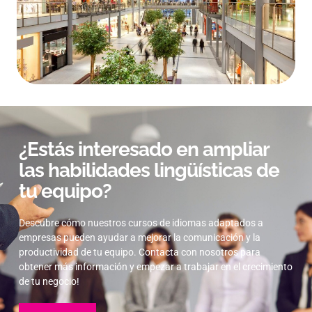
¿Estás interesado en ampliar
las habilidades lingüísticas de
tu equipo?
Descubre cómo nuestros cursos de idiomas adaptados a
empresas pueden ayudar a mejorar la comunicación y la
productividad de tu equipo. Contacta con nosotros para
obtener más información y empezar a trabajar en el crecimiento
de tu negocio!