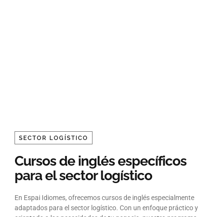
C/ San Pedro, 11 bis, 08191, Rubí, Barcelona.
935 872 929
infoespaidiomes@gmail.com
XXSS:
SECTOR LOGÍSTICO
Cursos de inglés específicos
para el sector logístico
En Espai Idiomes, ofrecemos cursos de inglés especialmente
adaptados para el sector logístico. Con un enfoque práctico y