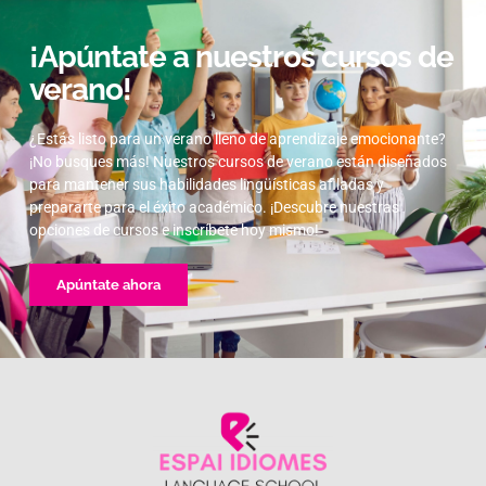
¡Apúntate a nuestros cursos de
verano!
¿Estás listo para un verano lleno de aprendizaje emocionante?
¡No busques más! Nuestros cursos de verano están diseñados
para mantener sus habilidades lingüísticas afiladas y
prepararte para el éxito académico. ¡Descubre nuestras
opciones de cursos e inscríbete hoy mismo!
Apúntate ahora