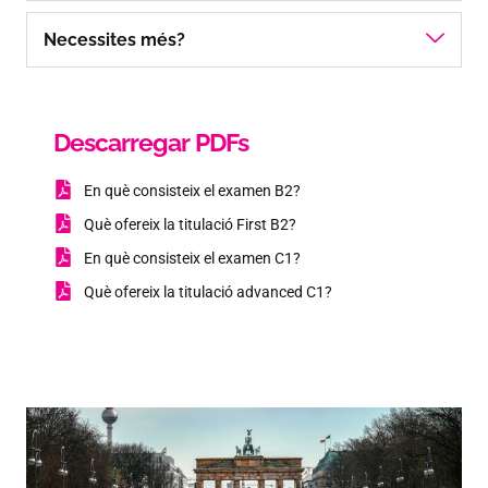
Necessites més?
Descarregar PDFs
En què consisteix el examen B2?
Què ofereix la titulació First B2?
En què consisteix el examen C1?
Què ofereix la titulació advanced C1?