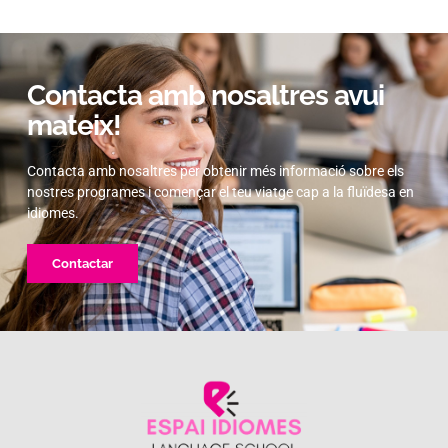
Contacta amb nosaltres avui
mateix!
Contacta amb nosaltres per obtenir més informació sobre els
nostres programes i començar el teu viatge cap a la fluïdesa en
idiomes.
Contactar