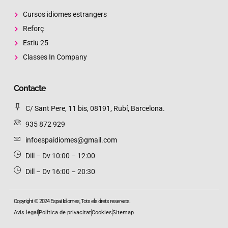
Cursos idiomes estrangers
Reforç
Estiu 25
Classes In Company
Contacte
C/ Sant Pere, 11 bis, 08191, Rubí, Barcelona.
935 872 929
infoespaidiomes@gmail.com
Dill – Dv 10:00 – 12:00 ​
Dill – Dv 16:00 – 20:30 ​
Copyright © 2024 Espai Idiomes, Tots els drets reservats.
Avis legal
Política de privacitat
Cookies
Sitemap