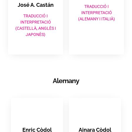
José A. Castán
TRADUCCIÓ I
INTERPRETACIÓ
TRADUCCIÓ I
(ALEMANY I ITALIÀ)
INTERPRETACIÓ
(CASTELLÀ, ANGLÈS I
JAPONÈS)
Alemany
Enric Còdol​
Ainara Còdol​