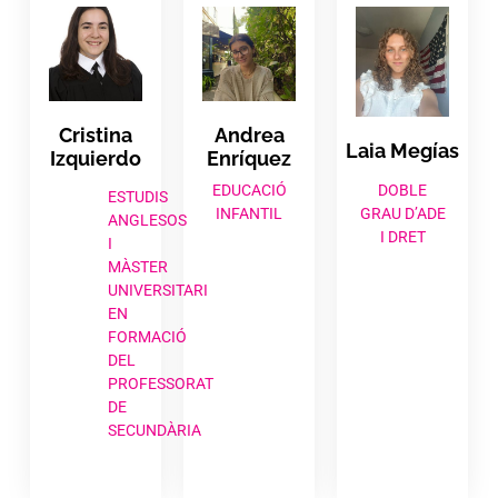
Cristina
Andrea
Laia Megías
Izquierdo​
Enríquez​
DOBLE
EDUCACIÓ
ESTUDIS
GRAU D’ADE
INFANTIL
ANGLESOS
I DRET
I
MÀSTER
UNIVERSITARI
EN
FORMACIÓ
DEL
PROFESSORAT
DE
SECUNDÀRIA