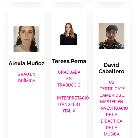
Teresa Perna
Alexia Muñoz
David
Caballero
GRADUADA
GRAU EN
EN
QUÍMICA
C2
TRADUCCIÓ
CERTIFICATE
I
CAMBRIDGE,
INTERPRETACIÓ
MÀSTER EN
D’ANGLÈS I
INVESTIGACIÓ
ITALIÀ
DE LA
DIDÀCTICA
DE LA
MÚSICA