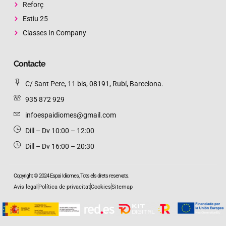
Reforç
Estiu 25
Classes In Company
Contacte
C/ Sant Pere, 11 bis, 08191, Rubí, Barcelona.
935 872 929
infoespaidiomes@gmail.com
Dill – Dv 10:00 – 12:00 ​
Dill – Dv 16:00 – 20:30 ​
Copyright © 2024 Espai Idiomes, Tots els drets reservats.
Avis legal
Política de privacitat
Cookies
Sitemap