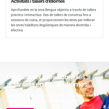
Activitats i tallers d'Idiomes
Aprofundeix en la teva llengua objectiu a través de tallers
pràctics i interactius. Des de tallers de conversa fins a
sessions de cuina, et proporcionem les eines per millorar
les teves habilitats lingüístiques de manera divertida i
efectiva.
Descobreix més sobre les
activitats en Espai Idiomes
No dubtis en posar-te en contacte amb nosaltres per a més
informació sobre les nostres activitats i col.laboracions.