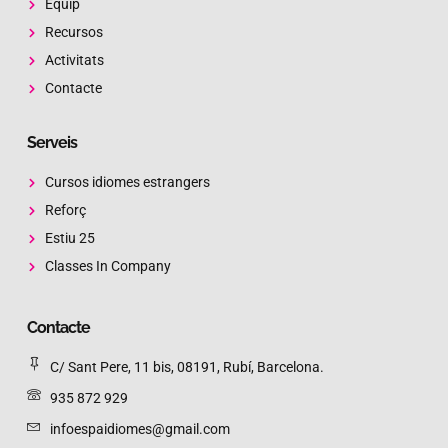
Equip
Recursos
Activitats
Contacte
Serveis
Cursos idiomes estrangers
Reforç
Estiu 25
Classes In Company
Contacte
C/ Sant Pere, 11 bis, 08191, Rubí, Barcelona.
935 872 929
infoespaidiomes@gmail.com